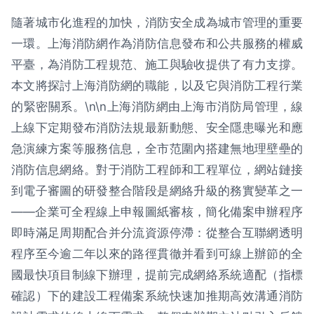
隨著城市化進程的加快，消防安全成為城市管理的重要
一環。上海消防網作為消防信息發布和公共服務的權威
平臺，為消防工程規范、施工與驗收提供了有力支撐。
本文將探討上海消防網的職能，以及它與消防工程行業
的緊密關系。\n\n上海消防網由上海市消防局管理，線
上線下定期發布消防法規最新動態、安全隱患曝光和應
急演練方案等服務信息，全市范圍內搭建無地理壁壘的
消防信息網絡。對于消防工程師和工程單位，網站鏈接
到電子審圖的研發整合階段是網絡升級的務實變革之一
——企業可全程線上申報圖紙審核，簡化備案申辦程序
即時滿足周期配合并分流資源停滯：從整合互聯網透明
程序至今逾二年以來的路徑貫徹并看到可線上辦節的全
國最快項目制線下辦理，提前完成網絡系統適配（指標
確認）下的建設工程備案系統快速加推期高效溝通消防