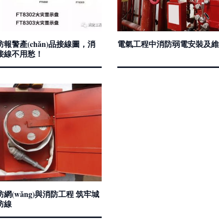
報警產(chǎn)品接線圖，消
電氣工程中消防弱電安裝及維
接線不用愁！
網(wǎng)與消防工程 筑牢城
防線