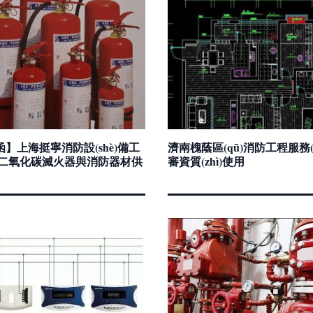
】上海挺寧消防設(shè)備工
濟南槐蔭區(qū)消防工程服務(
 二氧化碳滅火器與消防器材供
審資質(zhì)使用