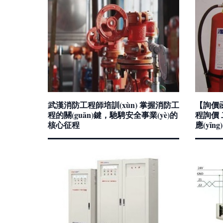
武漢消防工程師培訓(xùn) 掌握消防工
【詢價函
程的關(guān)鍵，馳騁安全事業(yè)的
程詢價
核心征程
應(yīng)