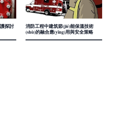
護探討
消防工程中建筑節(jié)能保溫技術
(shù)的融合應(yīng)用與安全策略