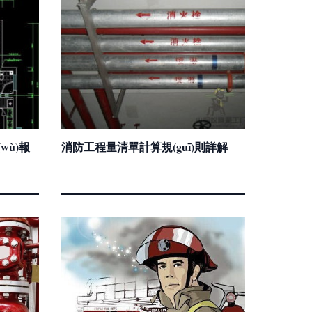
wù)報
消防工程量清單計算規(guī)則詳解