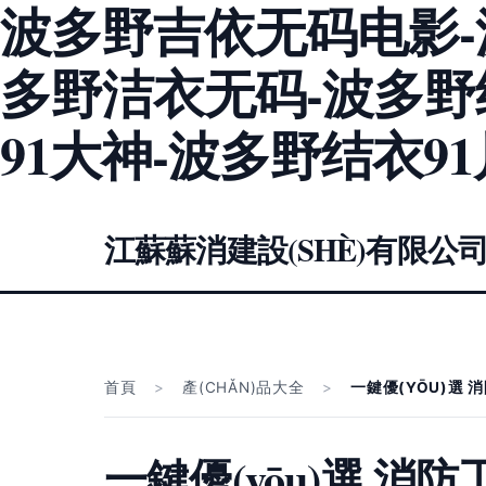
波多野吉依无码电影-
多野洁衣无码-波多野
91大神-波多野结衣9
江蘇蘇消建設(SHÈ)有限公
首頁
>
產(CHǍN)品大全
>
一鍵優(YŌU)選
一鍵優(yōu)選 消