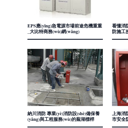
EPS應(yīng)急電源市場前途危機重重
看懂消防
_大比特商務(wù)網(wǎng)
防施工
納川消防 專業(yè)消防設(shè)備保養
上海消防
(yǎng)與工程服務(wù)的蕪湖標桿
市安全