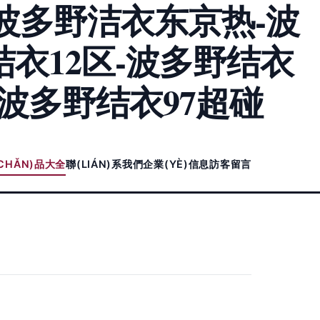
波多野洁衣东京热-波
结衣12区-波多野结衣
-波多野结衣97超碰
CHǍN)品大全
聯(LIÁN)系我們
企業(YÈ)信息
訪客留言